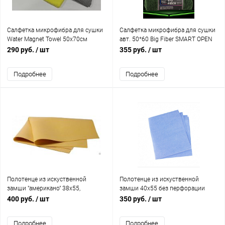
Салфетка микрофибра для сушки
Салфетка микрофибра для сушки
Water Magnet Towel 50х70см
авт. 50*60 Big Fiber SMART OPEN
PULVER (желтая, серая)
1шт
290 руб.
/ шт
355 руб.
/ шт
Подробнее
Подробнее
Полотенце из искуственной
Полотенце из искуственной
замши "американо" 38х55,
замши 40х55 без перфорации
коричневое FITTER
голубое FITTER
400 руб.
/ шт
350 руб.
/ шт
Подробнее
Подробнее