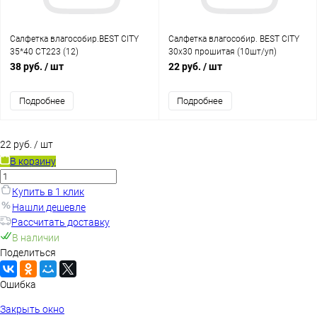
Салфетка влагособир.BEST CITY
Салфетка влагособир. BEST CITY
35*40 СТ223 (12)
30x30 прошитая (10шт/уп)
[норм.уп. 200/10]
38 руб.
/ шт
22 руб.
/ шт
Подробнее
Подробнее
22 руб.
/ шт
В корзину
Купить в 1 клик
Нашли дешевле
Рассчитать доставку
В наличии
Поделиться
Ошибка
Закрыть окно