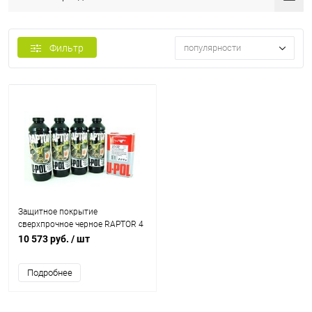
Фильтр
популярности
Защитное покрытие
сверхпрочное черное RAPTOR 4
х 750л+1л отв U-POL
10 573 руб.
/ шт
Подробнее