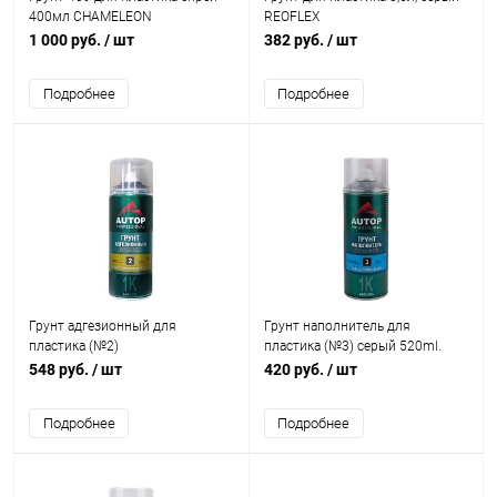
400мл CHAMELEON
REOFLEX
1 000 руб.
/ шт
382 руб.
/ шт
Подробнее
Подробнее
Грунт адгезионный для
Грунт наполнитель для
пластика (№2)
пластика (№3) серый 520ml.
пигментированный 520ml.
Plastic Primer Filler AUTOP
548 руб.
/ шт
420 руб.
/ шт
Plastic Adhesion Promoter AUTOP
Подробнее
Подробнее