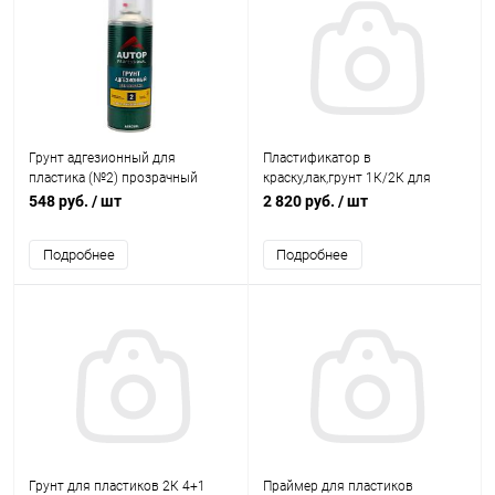
Грунт адгезионный для
Пластификатор в
пластика (№2) прозрачный
краску,лак,грунт 1К/2К для
520ml. Plastic Adhesion Promoter
покраски пластиков KAROCLE
548 руб.
/ шт
2 820 руб.
/ шт
AUTOP
Подробнее
Подробнее
Грунт для пластиков 2К 4+1
Праймер для пластиков