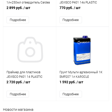
1л+250мл отвердитель Cardea
JEVISCO P401 14s PLASTIC
PRIMER CLEAR 1л
2 899 руб.
/ шт
770 руб.
/ шт
Подробнее
Подробнее
Праймер для пластиков
Грунт Мульти адгезионный 1К
JEVISCO P401 14 PLASTIC
SMP207 1л KAROCLE
PRIMER CLEAR 4л
2 720 руб.
/ шт
1 592 руб.
/ шт
Подробнее
Подробнее
Новости магазина