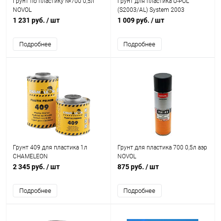
Грунт по пластику №700 0,5л
Грунт для пластика U-POL
NOVOL
(S2003/AL) System 2003
аэрозольный 450мл
1 231 руб.
/ шт
1 009 руб.
/ шт
Подробнее
Подробнее
Грунт 409 для пластика 1л
Грунт для пластика 700 0,5л аэр
CHAMELEON
NOVOL
2 345 руб.
/ шт
875 руб.
/ шт
Подробнее
Подробнее