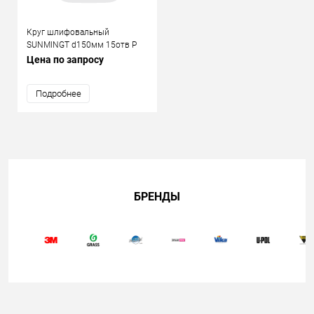
Круг шлифовальный
SUNMINGT d150мм 15отв Р
120 липучка, зелёный (корея)
Цена по запросу
Подробнее
БРЕНДЫ