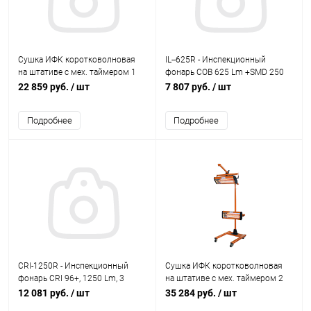
Сушка ИФК коротковолновая
IL--625R - Инспекционный
на штативе с мех. таймером 1
фонарь COB 625 Lm +SMD 250
лампа 1,1 КВт Русский мастер
Lm +УФ, 2500 mAh, IP65 |
22 859 руб.
/ шт
7 807 руб.
/ шт
UNILITE
Подробнее
Подробнее
CRI-1250R - Инспекционный
Сушка ИФК коротковолновая
фонарь CRI 96+, 1250 Lm, 3
на штативе с мех. таймером 2
цвета + УФ, 5000 mAh | UNILITE
лампы 2,2 КВт Русский мастер
12 081 руб.
/ шт
35 284 руб.
/ шт