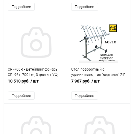
Подробнее
Подробнее
CRI-700R - Детейлинг фонарь
Стол поворотный с
CRI 96+, 700 Lm, 3 цвета + УФ,
удлинителем, тип "вертолет" ZIP
5200mAh | UNILITE
LAB
10 510 руб.
/ шт
7 967 руб.
/ шт
Подробнее
Подробнее