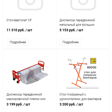
Стол-вертолет CF
Диспенсор передвижной
напольный для больших
рулонных салфеток ZIP LAB
11 310 руб.
/ шт
5 153 руб.
/ шт
Подробнее
Подробнее
Диспенсор передвижной
Стол X-образный с
маскировочной пленки или
удлинителями, для бамперов
бумаги ZIP LAB
ZIP LAB
3 199 руб.
/ шт
3 200 руб.
/ шт