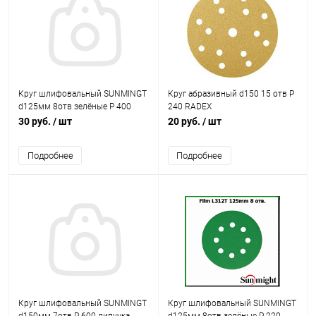
Круг шлифовальный SUNMINGT
Круг абразивный d150 15 отв Р
d125мм 8отв зелёные Р 400
240 RADEX
липучка, (корея)
30 руб.
/ шт
20 руб.
/ шт
Подробнее
Подробнее
Круг шлифовальный SUNMINGT
Круг шлифовальный SUNMINGT