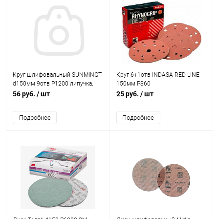
Круг шлифовальный SUNMINGT
Круг 6+1отв INDASA RED LINE
d150мм 9отв Р1200 липучка,
150мм Р360
зелёный (корея)
56 руб.
/ шт
25 руб.
/ шт
Подробнее
Подробнее