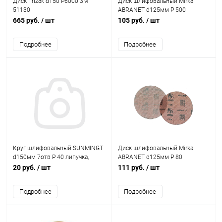
Диск Trizak d150 Р6000 3M
Диск шлифовальный Mirka
51130
ABRANET d125мм P 500
665 руб.
/ шт
105 руб.
/ шт
Подробнее
Подробнее
Круг шлифовальный SUNMINGT
Диск шлифовальный Mirka
d150мм 7отв Р 40 липучка,
ABRANET d125мм P 80
зелёный (корея)
20 руб.
/ шт
111 руб.
/ шт
Подробнее
Подробнее