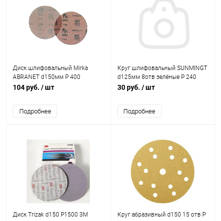
Диск шлифовальный Mirka
Круг шлифовальный SUNMINGT
ABRANET d150мм P 400
d125мм 8отв зелёные Р 240
липучка, (корея)
104 руб.
/ шт
30 руб.
/ шт
Подробнее
Подробнее
Диск Trizak d150 Р1500 3M
Круг абразивный d150 15 отв Р