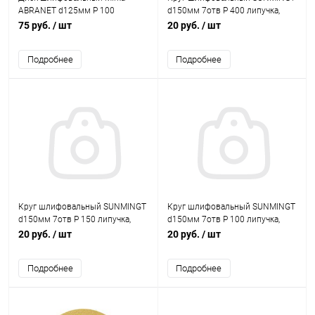
ABRANET d125мм P 100
d150мм 7отв Р 400 липучка,
зелёный (корея)
75 руб.
/ шт
20 руб.
/ шт
Подробнее
Подробнее
Круг шлифовальный SUNMINGT
Круг шлифовальный SUNMINGT
d150мм 7отв Р 150 липучка,
d150мм 7отв Р 100 липучка,
зелёный (корея)
зелёный (корея)
20 руб.
/ шт
20 руб.
/ шт
Подробнее
Подробнее