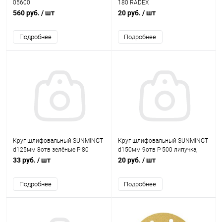
05600
180 RADEX
560 руб.
/ шт
20 руб.
/ шт
Подробнее
Подробнее
Круг шлифовальный SUNMINGT
Круг шлифовальный SUNMINGT
d125мм 8отв зелёные Р 80
d150мм 9отв Р 500 липучка,
липучка, (корея)
зелёный (корея)
33 руб.
/ шт
20 руб.
/ шт
Подробнее
Подробнее