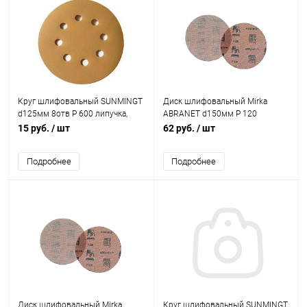
Круг шлифовальный SUNMINGT
Диск шлифовальный Mirka
d125мм 8отв Р 600 липучка,
ABRANET d150мм P 120
GOLD (корея)
15 руб.
/ шт
62 руб.
/ шт
Подробнее
Подробнее
Диск шлифовальный Mirka
Круг шлифовальный SUNMINGT