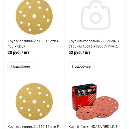
Круг абразивный d150 15 отв Р
Круг шлифовальный SUNMINGT
400 RADEX
d150мм 15отв Р1200 липучка,
зелёный (корея)
20 руб.
/ шт
52 руб.
/ шт
Подробнее
Подробнее
Круг абразивный d150 15 отв Р
Круг 6+1отв INDASA RED LINE