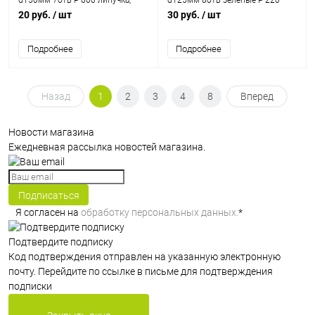
d150мм 7отв Р 600 липучка,
d125мм 8отв зелёные Р 220
зелёный (корея)
липучка, (корея)
20 руб.
/ шт
30 руб.
/ шт
Подробнее
Подробнее
Назад
1
2
3
4
8
Вперед
Новости магазина
Ежедневная рассылка новостей магазина.
Подписаться
Я согласен на
обработку персональных данных.
*
Подтвердите подписку
Код подтверждения отправлен на указанную электронную
почту. Перейдите по ссылке в письме для подтверждения
подписки