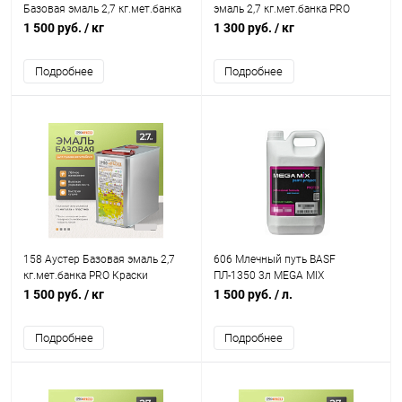
Базовая эмаль 2,7 кг.мет.банка
эмаль 2,7 кг.мет.банка PRO
PRO Краски
Краски
1 500 руб.
/ кг
1 300 руб.
/ кг
Подробнее
Подробнее
158 Аустер Базовая эмаль 2,7
606 Млечный путь BASF
кг.мет.банка PRO Краски
ПЛ-1350 3л MEGA MIX
1 500 руб.
/ кг
1 500 руб.
/ л.
Подробнее
Подробнее