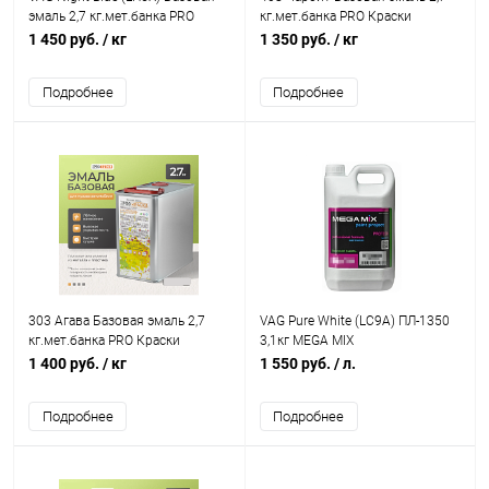
эмаль 2,7 кг.мет.банка PRO
кг.мет.банка PRO Краски
Краски
1 450 руб.
/ кг
1 350 руб.
/ кг
Подробнее
Подробнее
303 Агава Базовая эмаль 2,7
VAG Pure White (LC9A) ПЛ-1350
кг.мет.банка PRO Краски
3,1кг MEGA MIX
1 400 руб.
/ кг
1 550 руб.
/ л.
Подробнее
Подробнее