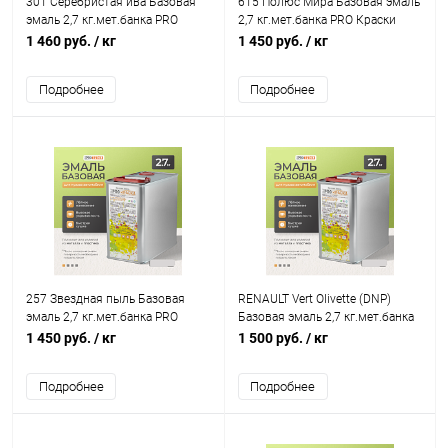
301 Серебристая ива Базовая
615 Полюс Мира Базовая эмаль
эмаль 2,7 кг.мет.банка PRO
2,7 кг.мет.банка PRO Краски
Краски
1 460 руб.
/ кг
1 450 руб.
/ кг
Подробнее
Подробнее
257 Звездная пыль Базовая
RENAULT Vert Olivette (DNP)
эмаль 2,7 кг.мет.банка PRO
Базовая эмаль 2,7 кг.мет.банка
Краски
PRO Краски
1 450 руб.
/ кг
1 500 руб.
/ кг
Подробнее
Подробнее