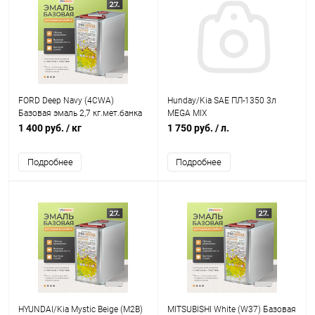
FORD Deep Navy (4CWA)
Hunday/Kia SAE ПЛ-1350 3л
Базовая эмаль 2,7 кг.мет.банка
MEGA MIX
PRO Краски
1 400 руб.
/ кг
1 750 руб.
/ л.
Подробнее
Подробнее
HYUNDAI/Kia Mystic Beige (M2B)
MITSUBISHI White (W37) Базовая