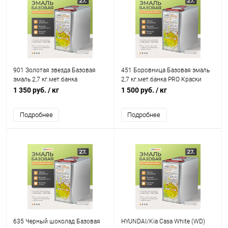
901 Золотая звезда Базовая
451 Боровница Базовая эмаль
эмаль 2,7 кг.мет.банка
2,7 кг.мет.банка PRO Краски
NEOENAMELE /PRO Краски
1 350 руб.
/ кг
1 500 руб.
/ кг
Подробнее
Подробнее
635 Черный шоколад Базовая
HYUNDAI/Kia Casa White (WD)