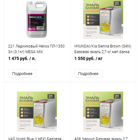
221 Ледниковый Helios ПЛ-1350
HYUNDAI/Kia Sienna Brown (S4N)
3л (3,1кг) MEGA MIX
Базовая эмаль 2,7 кг.мет.банка
PRO Краски
1 475 руб.
/ л.
1 550 руб.
/ кг
Подробнее
Подробнее
VAG Night Blue (LH5X) Базовая
408 Чароит Базовая эмаль 2,7