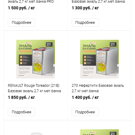
эмаль 2,7 кг.мет.банка PRO
Базовая эмаль 2,7 кг.мет.банка
Краски
NEOENAMELE/PRO Краски
1 500 руб.
/ кг
1 300 руб.
/ кг
Подробнее
Подробнее
RENAULT Rouge Toreador (21B)
270 Нефертити Базовая эмаль
Базовая эмаль 2,7 кг.мет.банка
2,7 кг.мет.банка
PRO Краски
NEOENAMELE/PRO Краски
1 850 руб.
/ кг
1 400 руб.
/ кг
Подробнее
Подробнее