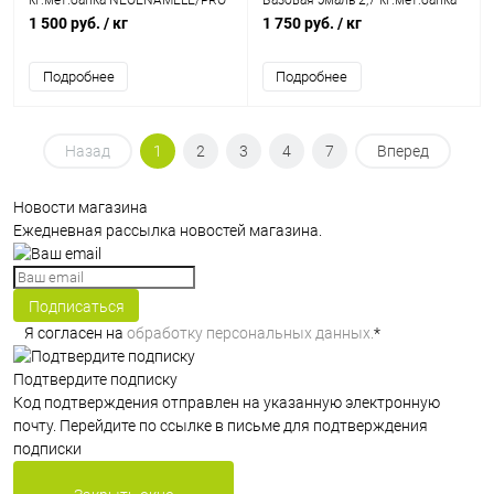
кг.мет.банка NEOENAMELE/PRO
Базовая эмаль 2,7 кг.мет.банка
Краски
PRO Краски/NEOENAMELE
1 500 руб.
/ кг
1 750 руб.
/ кг
Подробнее
Подробнее
Назад
1
2
3
4
7
Вперед
Новости магазина
Ежедневная рассылка новостей магазина.
Подписаться
Я согласен на
обработку персональных данных.
*
Подтвердите подписку
Код подтверждения отправлен на указанную электронную
почту. Перейдите по ссылке в письме для подтверждения
подписки