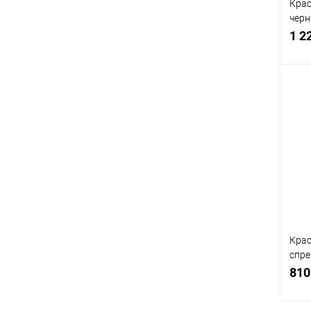
Крас
черн
400
1 2
К
клик
В
Крас
спре
400
810