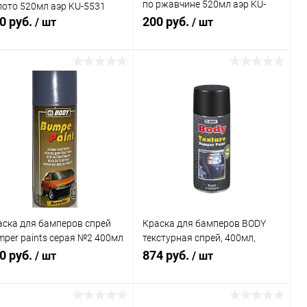
по ржавчине 520мл аэр KU-
лото 520мл аэр KU-5531
3006
0 руб.
200 руб.
/ шт
/ шт
В корзину
В корзину
Купить в 1
Сравнение
Купить в 1
Сравнение
к
клик
В избранное
В наличии
В избранное
В наличии
аска для бамперов спрей
Краска для бамперов BODY
mper paints серая №2 400мл
текстурная спрей, 400мл,
DY
черная
0 руб.
874 руб.
/ шт
/ шт