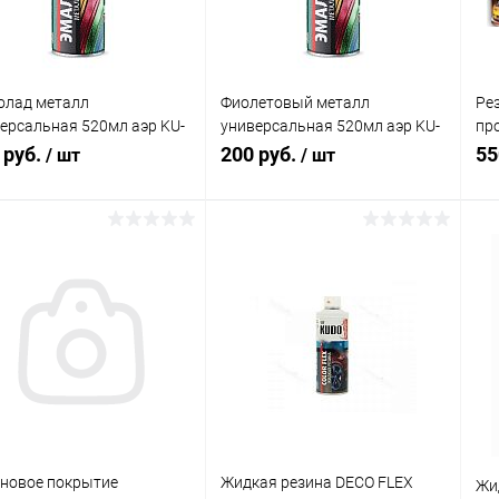
олад металл
Фиолетовый металл
Ре
ерсальная 520мл аэр KU-
универсальная 520мл аэр KU-
пр
8
1057
RU
 руб.
200 руб.
55
/ шт
/ шт
В корзину
В корзину
упить в 1
Сравнение
Купить в 1
Сравнение
клик
кли
 избранное
В наличии
В избранное
В наличии
новое покрытие
Жидкая резина DECO FLEX
Жи