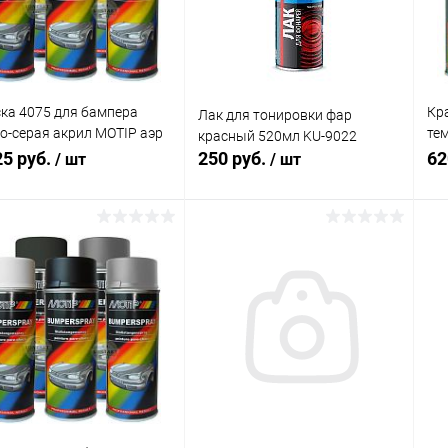
 избранное
В наличии
В избранное
В наличии
ка 4075 для бампера
Кр
Лак для тонировки фар
о-серая акрил MOTIP аэр
те
красный 520мл KU-9022
мл
MO
25 руб.
250 руб.
62
/ шт
/ шт
В корзину
В корзину
упить в 1
Сравнение
Купить в 1
Сравнение
клик
кли
 избранное
В наличии
В избранное
В наличии