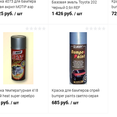
ка 4073 для бампера
Кр
Базовая эмаль Toyota 202
ая акрил MOTIP аэр
bu
Черный 0,9л REF
мл
40
25 руб.
1 426 руб.
72
/ шт
/ шт
В корзину
В корзину
упить в 1
Сравнение
Купить в 1
Сравнение
клик
кли
 избранное
В наличии
В избранное
В наличии
ка температурная 418
Краска для бамперов спрей
й heat super серебро
bumper paints светло-серая
мл BODY
№1 400мл BODY
 руб.
685 руб.
/ шт
/ шт