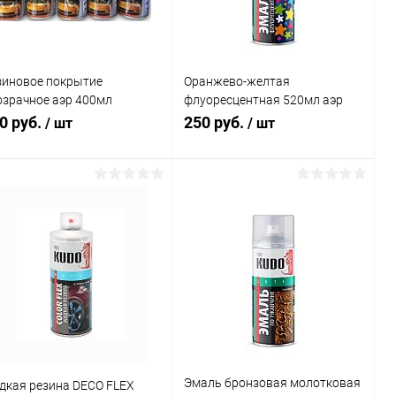
зиновое покрытие
Оранжево-желтая
озрачное аэр 400мл
флуоресцентная 520мл аэр
BBER PAINT
KU-1205
0 руб.
250 руб.
/ шт
/ шт
В корзину
В корзину
Купить в 1
Сравнение
Купить в 1
Сравнение
к
клик
В избранное
В наличии
В избранное
В наличии
Эмаль бронзовая молотковая
дкая резина DECO FLEX