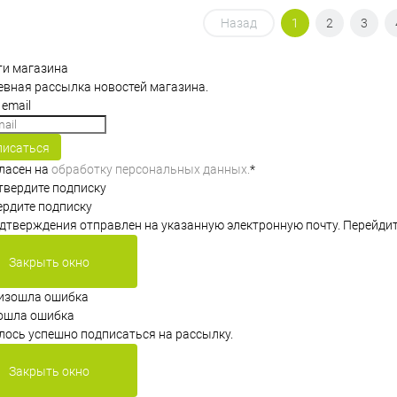
В корзину
В корзину
Назад
1
2
3
ти магазина
упить в 1
Сравнение
Купить в 1
Сравнение
вная рассылка новостей магазина.
клик
 избранное
В наличии
В избранное
В наличии
писаться
гласен на
обработку персональных данных.
*
рдите подписку
дтверждения отправлен на указанную электронную почту. Перейдит
Закрыть окно
ошла ошибка
лось успешно подписаться на рассылку.
Закрыть окно