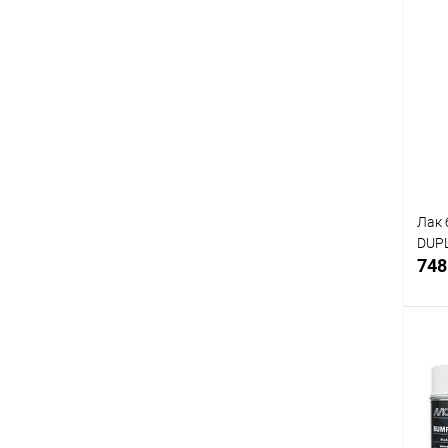
К
клик
В
Лак 
DUPL
748
К
клик