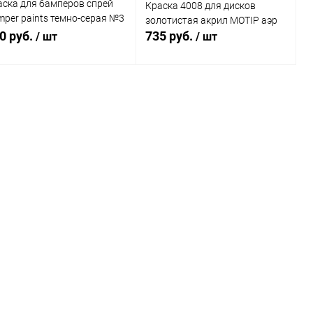
аска для бамперов спрей
Краска 4008 для дисков
mper paints темно-серая №3
золотистая акрил MOTIP аэр
0мл BODY
0 руб.
735 руб.
/ шт
/ шт
В корзину
В корзину
Купить в 1
Сравнение
Купить в 1
Сравнение
к
клик
В избранное
В наличии
В избранное
В наличии