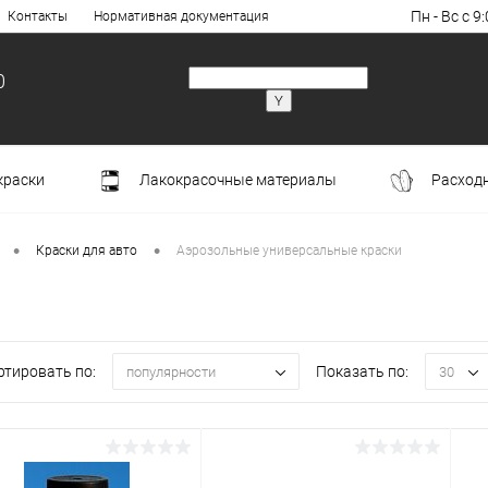
Пн - Вс с 9:
Контакты
Нормативная документация
0
краски
Лакокрасочные материалы
Расход
•
•
Краски для авто
Аэрозольные универсальные краски
ртировать по:
Показать по:
популярности
30