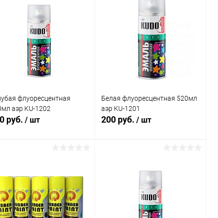
лубая флуоресцентная
Белая флуоресцентная 520мл
0мл аэр KU-1202
аэр KU-1201
0 руб.
200 руб.
/ шт
/ шт
В корзину
В корзину
Купить в 1
Сравнение
Купить в 1
Сравнение
к
клик
В избранное
В наличии
В избранное
В наличии