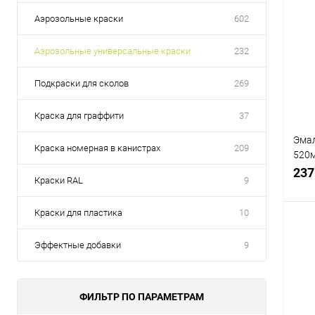
Аэрозольные краски
602
Аэрозольные универсальные краски
232
Подкраски для сколов
269
Краска для граффити
37
Эмал
Краска номерная в канистрах
209
520м
REO
237
Краски RAL
9
Краски для пластика
10
Эффектные добавки
9
К
клик
ФИЛЬТР ПО ПАРАМЕТРАМ
В