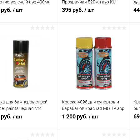
отно-зеленый аэр 400мл
Прозрачная 520мл аэр KU-
Зо
8 IGUANA
5551
 руб.
395 руб.
44
/ шт
/ шт
В корзину
В корзину
упить в 1
Сравнение
Купить в 1
Сравнение
клик
кли
 избранное
В наличии
В избранное
В наличии
ка для бамперов спрей
Краска 4098 для супортов и
Кр
er paints черная №4
барабанов красная MOTIP аэр
bu
мл BODY
400мл
BO
 руб.
1 200 руб.
69
/ шт
/ шт