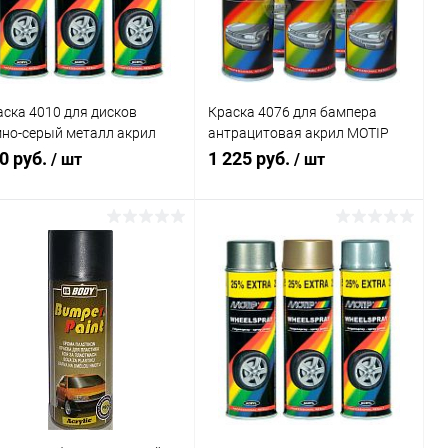
В избранное
В наличии
В избранное
В наличии
аска 4010 для дисков
Краска 4076 для бампера
мно-серый металл акрил
антрацитовая акрил MOTIP
TIP аэр
аэр 400мл
0 руб.
1 225 руб.
/ шт
/ шт
В корзину
В корзину
Купить в 1
Сравнение
Купить в 1
Сравнение
к
клик
В избранное
В наличии
В избранное
В наличии