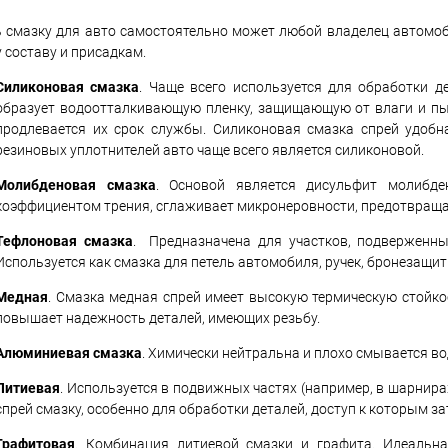
 смазку для авто самостоятельно может любой владелец автомоби
 составу и присадкам.
Силиконовая смазка
. Чаще всего используется для обработки д
образует водоотталкивающую пленку, защищающую от влаги и пы
продлевается их срок службы. Силиконовая смазка спрей удобн
резиновых уплотнителей авто чаще всего является силиконовой.
Молибденовая смазка
. Основой является дисульфит молибден
коэффициентом трения, сглаживает микронеровности, предотвраща
Тефлоновая смазка
. Предназначена для участков, подверженны
Используется как смазка для петель автомобиля, ручек, бронезащитн
Медная
. Смазка медная спрей имеет высокую термическую стойкос
повышает надежность деталей, имеющих резьбу.
Алюминиевая смазка
. Химически нейтральна и плохо смывается во
Литиевая
. Используется в подвижных частях (например, в шарнир
спрей смазку, особенно для обработки деталей, доступ к которым за
Графитовая
. Комбинация литиевой смазки и графита. Идеальна