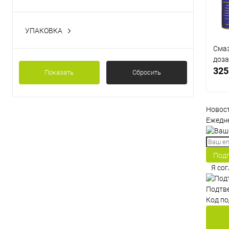
Автокосметика
УПАКОВКА
400мл
Смаз
1кг
доз
325
Показать
Сбросить
Новос
Ежедне
К
клик
Под
В
Я со
Подтве
Код по