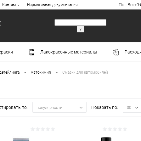
Пн - Вс с 9:
Контакты
Нормативная документация
0
краски
Лакокрасочные материалы
Расход
•
•
детейлинга
Автохимия
Смазки для автомобилей
ртировать по:
Показать по:
популярности
30