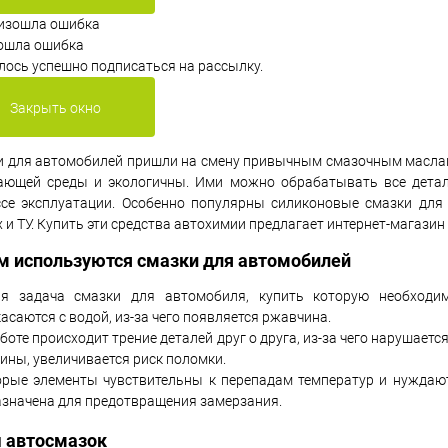
ошла ошибка
лось успешно подписаться на рассылку.
Закрыть окно
 для автомобилей пришли на смену привычным смазочным маслам.
ающей среды и экологичны. Ими можно обрабатывать все дета
ссе эксплуатации. Особенно популярны силиконовые смазки для
 и ТУ. Купить эти средства автохимии предлагает интернет-магазин
м используются смазки для автомобилей
ая задача смазки для автомобиля, купить которую необходи
асаются с водой, из-за чего появляется ржавчина.
боте происходит трение деталей друг о друга, из-за чего нарушает
ины, увеличивается риск поломки.
орые элементы чувствительны к перепадам температур и нуждают
значена для предотвращения замерзания.
 автосмазок