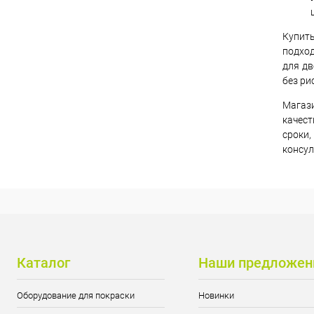
Купить
подход
для дв
без ри
Магаз
качес
сроки
консул
Каталог
Наши предложен
Оборудование для покраски
Новинки