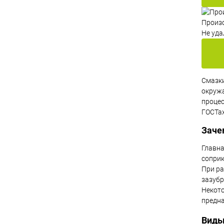
Произ
Не уда
Смазки
окруж
проце
ГОСТах
Заче
Главн
соприк
При ра
зазубр
Некот
предна
Виды