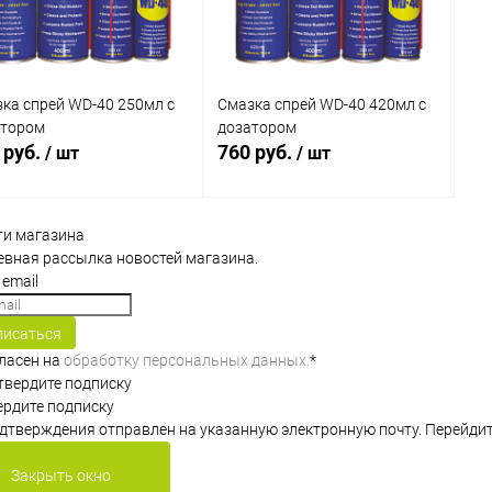
ка спрей WD-40 250мл с
Смазка спрей WD-40 420мл с
атором
дозатором
 руб.
760 руб.
/ шт
/ шт
ти магазина
В корзину
В корзину
вная рассылка новостей магазина.
упить в 1
Сравнение
Купить в 1
Сравнение
клик
писаться
 избранное
В наличии
В избранное
В наличии
гласен на
обработку персональных данных.
*
рдите подписку
дтверждения отправлен на указанную электронную почту. Перейдит
Закрыть окно