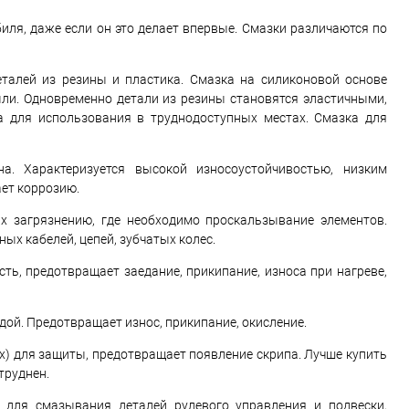
ля, даже если он это делает впервые. Смазки различаются по
еталей из резины и пластика. Смазка на силиконовой основе
ли. Одновременно детали из резины становятся эластичными,
а для использования в труднодоступных местах. Смазка для
а. Характеризуется высокой износоустойчивостью, низким
ет коррозию.
х загрязнению, где необходимо проскальзывание элементов.
ых кабелей, цепей, зубчатых колес.
ть, предотвращает заедание, прикипание, износа при нагреве,
дой. Предотвращает износ, прикипание, окисление.
ах) для защиты, предотвращает появление скрипа. Лучше купить
труднен.
 для смазывания деталей рулевого управления и подвески,