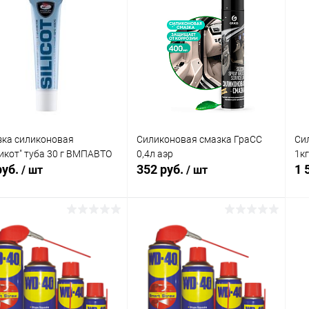
ка силиконовая
Силиконовая смазка ГраСС
Си
икот" туба 30 г ВМПАВТО
0,4л аэр
1кг
руб.
352 руб.
1 
/ шт
/ шт
В корзину
В корзину
упить в 1
Сравнение
Купить в 1
Сравнение
клик
кли
 избранное
В наличии
В избранное
В наличии