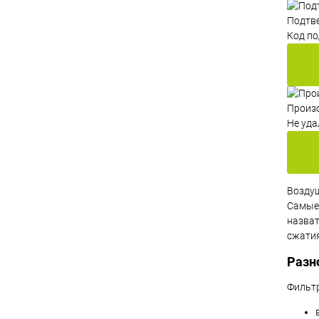
Подтве
Код по
Произ
Не уда
Возду
Самые 
назват
сжатия
Разн
Фильтр