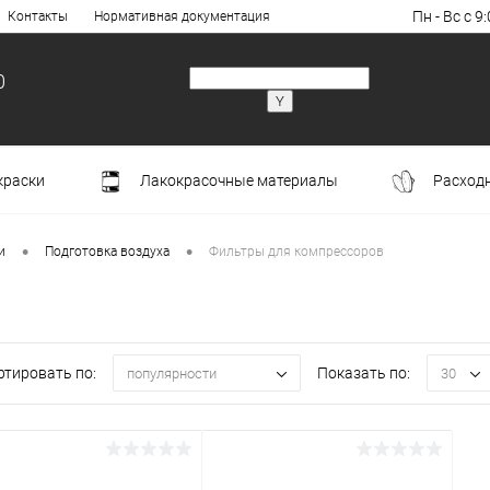
Пн - Вс с 9:
Контакты
Нормативная документация
0
краски
Лакокрасочные материалы
Расход
•
•
и
Подготовка воздуха
Фильтры для компрессоров
ртировать по:
Показать по:
популярности
30