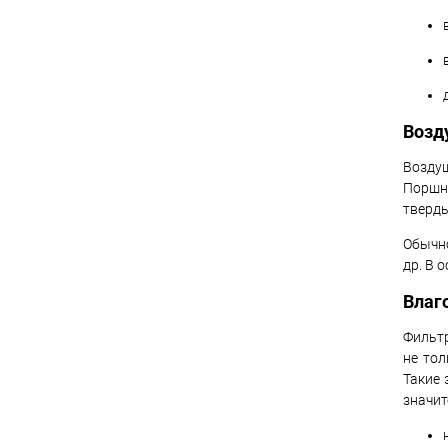
Возд
Возду
Поршн
тверды
Обычно
др. В 
Влаг
Фильтр
не тол
Такие 
значит