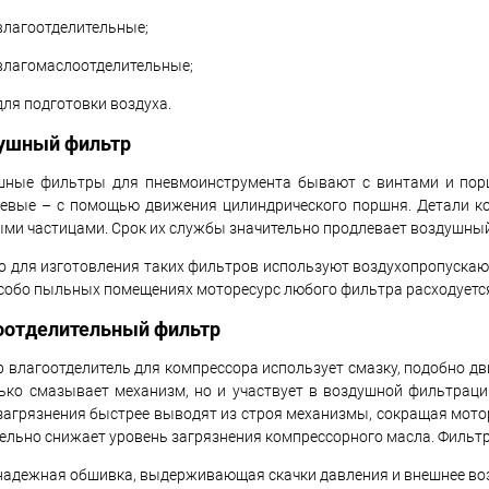
влагоотделительные;
влагомаслоотделительные;
для подготовки воздуха.
ушный фильтр
шные фильтры для пневмоинструмента бывают с винтами и пор
евые – с помощью движения цилиндрического поршня. Детали ко
ми частицами. Срок их службы значительно продлевает воздушны
 для изготовления таких фильтров используют воздухопропускающ
особо пыльных помещениях моторесурс любого фильтра расходуется
оотделительный фильтр
 влагоотделитель для компрессора использует смазку, подобно дв
ько смазывает механизм, но и участвует в воздушной фильтраци
загрязнения быстрее выводят из строя механизмы, сокращая мото
ельно снижает уровень загрязнения компрессорного масла. Фильтр
надежная обшивка, выдерживающая скачки давления и внешнее во