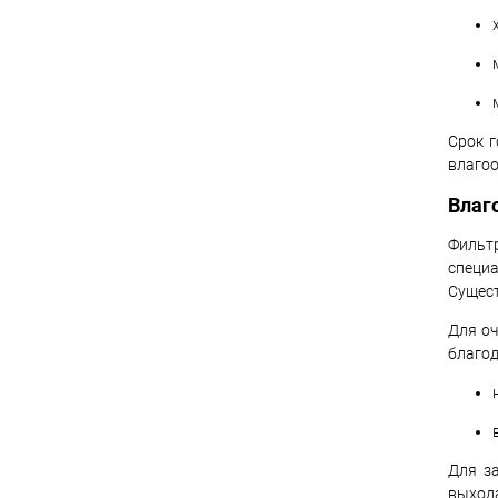
Срок г
влагоо
Влаг
Фильт
специ
Сущест
Для оч
благод
Для з
выхода