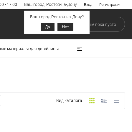
00 - 17:00
Ваш город: Ростов-на-Дону
Вход
Регистрация
Ваш город Ростов-на-Дону?
0
0
В корзине
пока
пусто
Да
Нет
ные материалы для детейлинга
Вид каталога: