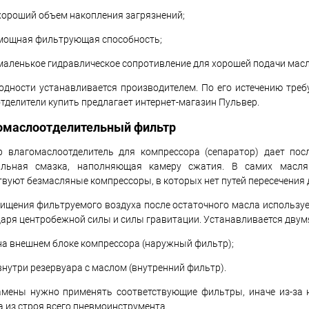
хороший объем накопления загрязнений;
мощная фильтрующая способность;
маленькое гидравлическое сопротивление для хорошей подачи масл
одности устанавливается производителем. По его истечению треб
тделители купить предлагает интернет-магазин Пульвер.
омаслоотделительный фильтр
р влагомаслоотделитель для компрессора (сепаратор) дает по
альная смазка, наполняющая камеру сжатия. В самих маслян
вуют безмасляные компрессоры, в которых нет путей пересечения д
ищения фильтруемого воздуха после остаточного масла используе
аря центробежной силы и силы гравитации. Устанавливается двум
на внешнем блоке компрессора (наружный фильтр);
внутри резервуара с маслом (внутренний фильтр).
амены нужно применять соответствующие фильтры, иначе из-за н
 из строя всего пневмоинструмента.