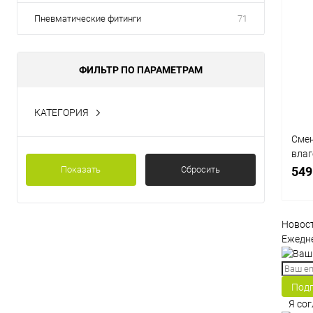
Пневматические фитинги
71
ФИЛЬТР ПО ПАРАМЕТРАМ
КАТЕГОРИЯ
Фильтры
Смен
влаг
S806
Показать
Сбросить
549
Новос
Ежедне
К
клик
Под
В
Я со