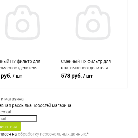
ный ПУ фильтр для
Сменный ПУ фильтр для
омаслоотделителя
влагомаслоотделителя
/S806-A
L906/L906-A
 руб.
578 руб.
/ шт
/ шт
ти магазина
В корзину
В корзину
вная рассылка новостей магазина.
упить в 1
Сравнение
Купить в 1
Сравнение
клик
писаться
 избранное
В наличии
В избранное
В наличии
гласен на
обработку персональных данных.
*