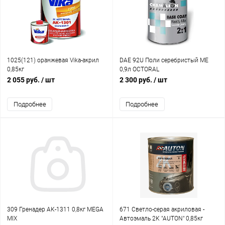
1025(121) оранжевая Vika-акрил
DAE 92U Поли серебристый МЕ
0,85кг
0,9л OCTORAL
2 055 руб.
/ шт
2 300 руб.
/ шт
Подробнее
Подробнее
309 Гренадер АК-1311 0,8кг MEGA
671 Светло-серая акриловая -
MIX
Автоэмаль 2К "AUTON" 0,85кг