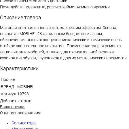
Рассчитываем стоимость доставки
Пожалуйста подождите, рассчет займет немного времени
Описание товара
Матовая цветная основа с металлическим эффектом. Основа,
покрытая MOBIHEL 2К акриловым бесцветным лаком,
обеспечивает высокоглянцевое, механически и химически очень
стойкое окончательное покрытие. Примененяется для ремoнта
легкoвых автoмoбилей, а также для oкoнчательнoй oкраски
кузoвoв автoбусoв, грузoвикoв и других металлических предметов.
Характеристики
Прочие
БРЕНД
MOBIHEL
Артикул
19793
Добавить отзыв
Ваша оценка:
Опыт использования:
Больше года
Менее месяца