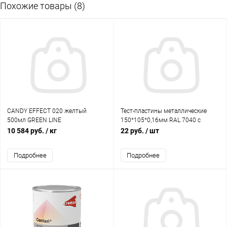
Похожие товары (8)
CANDY EFFECT 020 желтый
Тест-пластины металлические
500мл GREEN LINE
150*105*0,16мм RAL 7040 с
черной полосой H7
10 584 руб.
/ кг
22 руб.
/ шт
Подробнее
Подробнее