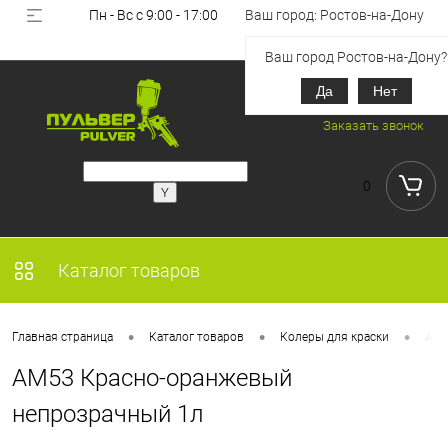
Пн - Вс с 9:00 - 17:00
Ваш город: Ростов-на-Дону
Вход
Регистрация
Ваш город Ростов-на-Дону?
Да
Нет
+7 (918) 851-53-00
Заказать звонок
0
Каталог товаров
•
•
•
Главная страница
Каталог товаров
Колеры для краски
AM5
AM53 Красно-оранжевый
непрозрачный 1л