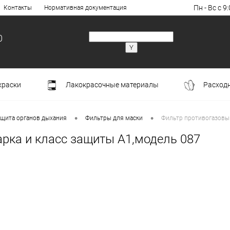
Пн - Вс с 9:
Контакты
Нормативная документация
0
краски
Лакокрасочные материалы
Расход
•
•
щита органов дыхания
Фильтры для маски
Фильтр противогазовый
рка и класс защиты А1,модель 087