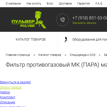
О магазине
Как купить
Блог
Доставка
Гарантия
F.A.Q.
+7 (918) 851-53-0
Заказать звонок
КАТАЛОГ ТОВАРОВ
Оборудование для по
•
•
•
Главная страница
Каталог товаров
Спецодежда и СИЗ
За
Фильтр противогазовый МК (ПАРА) ма
Вернуться в раздел
Обзор товара
Набор
Комплект
Описание