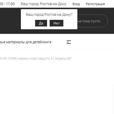
00 - 17:00
Ваш город: Ростов-на-Дону
Вход
Регистрация
Ваш город Ростов-на-Дону?
0
0
В корзине
пока
пусто
Да
Нет
ные материалы для детейлинга
 МК (ПАРА) марка и класс защиты А1,модель 087