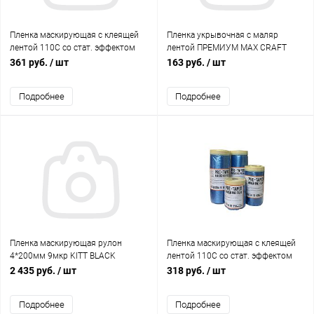
Пленка маскирующая с клеящей
Пленка укрывочная с маляр
лентой 110С со стат. эффектом
лентой ПРЕМИУМ MAX CRAFT
900мм х 33м RoxelPro
1100мм*20м/ 100°С/2 часа, 25шт/
361 руб.
/ шт
163 руб.
/ шт
кор
Подробнее
Подробнее
Пленка маскирующая рулон
Пленка маскирующая с клеящей
4*200мм 9мкр KITT BLACK
лентой 110С со стат. эффектом
650мм х 33м RoxelPro
2 435 руб.
/ шт
318 руб.
/ шт
Подробнее
Подробнее