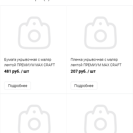
Бумага укрывочная с маляр
Пленка укрывочная с маляр
лентой ПРЕМИУМ MAX CRAFT
лентой ПРЕМИУМ MAX CRAFT
600мм*20м/ 80°С/2 часа, 25шт/
1400мм*20м/ 100°С/2 часа, 25шт/
481 руб.
/ шт
207 руб.
/ шт
кор
кор
Подробнее
Подробнее