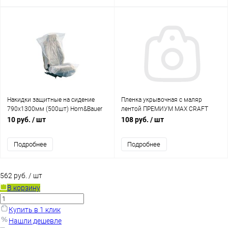
Накидки защитные на сидение
Пленка укрывочная с маляр
790х1300мм (500шт) Horn&Bauer
лентой ПРЕМИУМ MAX CRAFT
550мм*20м/ 100°С/2 часа, 50шт/
10 руб.
/ шт
108 руб.
/ шт
кор
Подробнее
Подробнее
562 руб.
/ шт
В корзину
Купить в 1 клик
Нашли дешевле