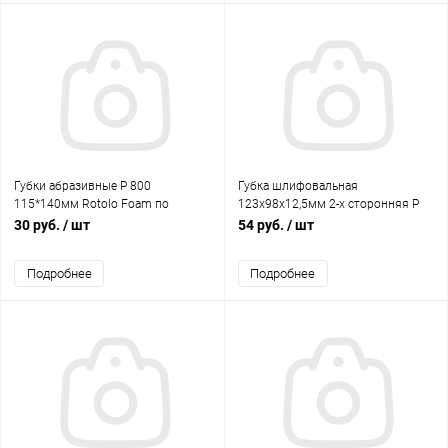
Губки абразивные Р 800
Губка шлифовальная
115*140мм Rotolo Foam по
123х98х12,5мм 2-х сторонняя Р
сухому (177 шт) рулон 25м A275
80 SUNBLOCK
30 руб.
/ шт
54 руб.
/ шт
NORTON
Подробнее
Подробнее