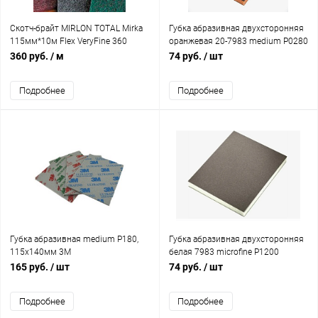
Скотч-брайт MIRLON TOTAL Mirka
Губка абразивная двухсторонняя
115мм*10м Flex VeryFine 360
оранжевая 20-7983 medium P0280
красный рулон
98*120*13мм SIA
360 руб.
/ м
74 руб.
/ шт
Подробнее
Подробнее
Губка абразивная medium Р180,
Губка абразивная двухсторонняя
115х140мм 3M
белая 7983 microfine P1200
98*120*13мм SIA
165 руб.
/ шт
74 руб.
/ шт
Подробнее
Подробнее