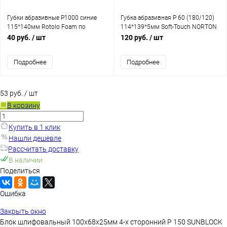
Губки абразивные Р1000 синие
Губка абразивная Р 60 (180/120)
115*140мм Rotolo Foam по
114*139*5мм Soft-Touch NORTON
сухому (177 шт) рулон 25м A975
40 руб.
/ шт
120 руб.
/ шт
NORTON
Подробнее
Подробнее
53 руб.
/ шт
В корзину
Купить в 1 клик
Нашли дешевле
Рассчитать доставку
В наличии
Поделиться
Ошибка
Закрыть окно
Блок шлифовальный 100х68х25мм 4-х сторонний Р 150 SUNBLOCK