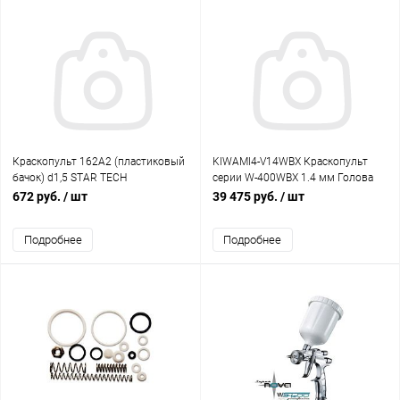
Краскопульт 162A2 (пластиковый
KIWAMI4-V14WBX Краскопульт
бачок) d1,5 STAR TECH
серии W-400WBX 1.4 мм Голова
WBX, бачок
672 руб.
/ шт
39 475 руб.
/ шт
Подробнее
Подробнее