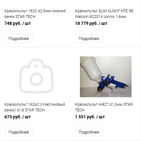
Краскопульт 162С d2,5мм нижний
Краскопульт SLIM XLIGHT HTE SR
бачок STAR TECH
Walcom 822014 сопло 1,4мм
верхн. бочок 0,68л 2,5-3 бар
748 руб.
/ шт
18 779 руб.
/ шт
Подробнее
Подробнее
Краскопульт 162A2 (пластиковый
Краскопульт H-827 d1,3мм STAR
бачок) d1,8 STAR TECH
TECH
673 руб.
/ шт
1 551 руб.
/ шт
Подробнее
Подробнее