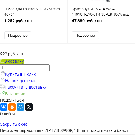
Набор для краскопульта Walcom
Краскопульт IWATA WS-400
40761
1401CH-EVO d1,4 SUPERNOVA под
лак (с бачком)
1 252 руб.
/ шт
47 880 руб.
/ шт
Подробнее
Подробнее
922 руб.
/ шт
В корзину
Купить в 1 клик
Нашли дешевле
Рассчитать доставку
В наличии
Поделиться
Ошибка
Закрыть окно
Пистолет окрасочный ZIP LAB S990P, 1.8 mm, пластиковый бачок