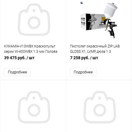
KIWAMI4-V13WBX Краскопульт
Пистолет окрасочный ZIP LAB
серии W-400WBX 1.3 мм Голова
GLOSS X1, LVMP, дюза 1.3
WBX, бачок + манометр
39 475 руб.
/ шт
7 258 руб.
/ шт
Подробнее
Подробнее