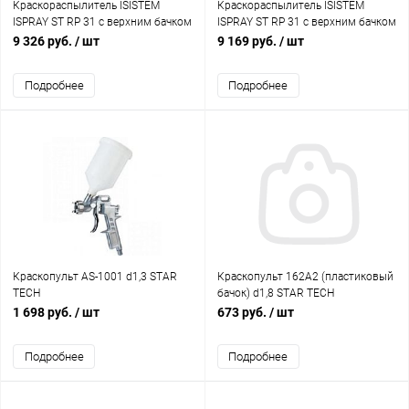
Краскораспылитель ISISTEM
Краскораспылитель ISISTEM
ISPRAY ST RP 31 с верхним бачком
ISPRAY ST RP 31 с верхним бачком
600мл,дюза 1.8мм
600мл,дюза 2,0мм
9 326 руб.
/ шт
9 169 руб.
/ шт
Подробнее
Подробнее
Краскопульт AS-1001 d1,3 STAR
Краскопульт 162A2 (пластиковый
TECH
бачок) d1,8 STAR TECH
1 698 руб.
/ шт
673 руб.
/ шт
Подробнее
Подробнее